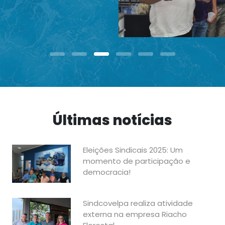
Últimas notícias
Eleições Sindicais 2025: Um
momento de participação e
democracia!
Sindcovelpa realiza atividade
externa na empresa Riacho