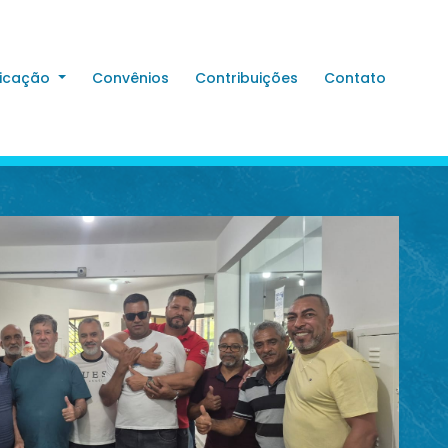
icação
Convênios
Contribuições
Contato
16/12
Sin
no