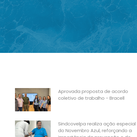
Aprovada proposta de acordo
coletivo de trabalho - Bracell
Sindcovelpa realiza ação especial
do Novembro Azul, reforçando a